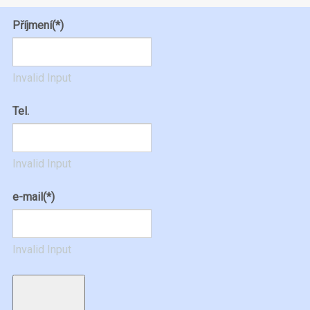
Příjmení
(*)
Invalid Input
Tel.
Invalid Input
e-mail
(*)
Invalid Input